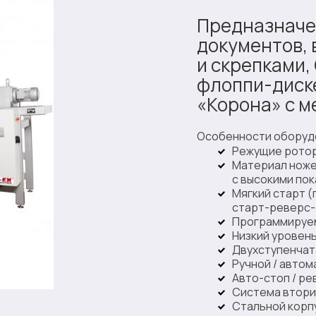
Предназначе
документов, 
и скрепками,
флоппи-диске
«Корона» с 
Особенности оборуд
Режущие роторы
Материал ноже
с высокими по
Мягкий старт 
старт-реверс-
Программируем
Низкий уровень 
Двухступенчат
Ручной / авто
Авто-стоп / ре
Система втори
Стальной корп