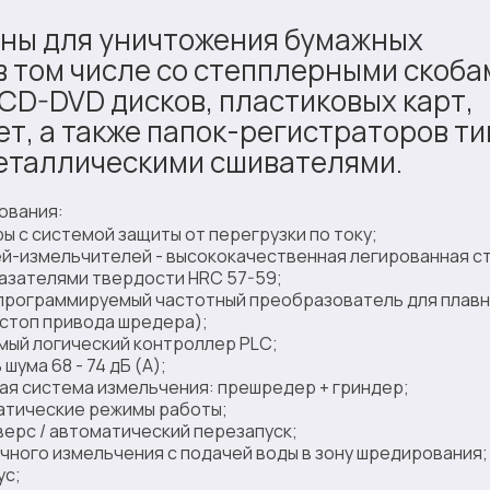
ны для уничтожения бумажных
в том числе со степплерными скоба
 CD-DVD дисков, пластиковых карт,
т, а также папок-регистраторов ти
металлическими сшивателями.
ования:
 с системой защиты от перегрузки по току;
й-измельчителей - высококачественная легированная с
казателями твердости HRC 57-59;
(программируемый частотный преобразователь для плав
стоп привода шредера);
ый логический контроллер PLC;
шума 68 - 74 дБ (A);
ая система измельчения: прешредер + гриндер;
матические режимы работы;
верс / автоматический перезапуск;
чного измельчения с подачей воды в зону шредирования;
ус;