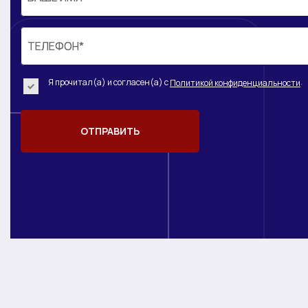
ТЕЛЕФОН*
ТЕЛЕФОН*
.
Я прочитал(а) и согласен(а) с
Политикой конфиденциальности
ОТПРАВИТЬ