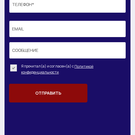
ТЕЛЕФОН*
ТЕЛЕФОН*
EMAIL
EMAIL
СООБЩЕНИЕ
СООБЩЕНИЕ
Я прочитал(а) и согласен(а) с
Политикой
.
конфиденциальности
ОТПРАВИТЬ