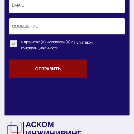
EMAIL
EMAIL
СООБЩЕНИЕ
СООБЩЕНИЕ
Я прочитал(а) и согласен(а) с
Политикой
.
конфиденциальности
ОТПРАВИТЬ